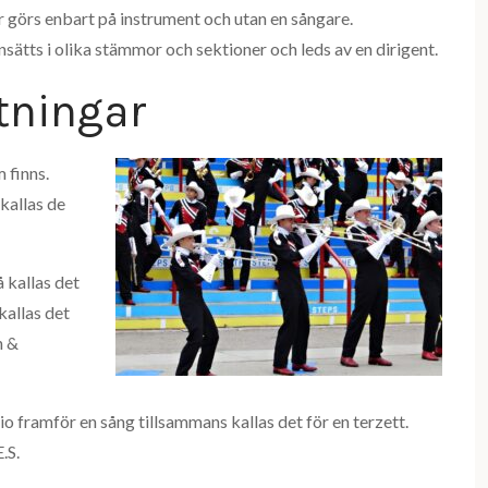
 görs enbart på instrument och utan en sångare.
ätts i olika stämmor och sektioner och leds av en dirigent.
tningar
 finns.
kallas de
 kallas det
kallas det
n &
rio framför en sång tillsammans kallas det för en terzett.
.S.