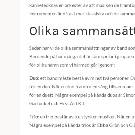
kännetecknas en orkester av att musiken de framför
Instrumenten är oftast mer klassiska och de sammans
Olika sammansät
Sedan har vi de olika sammansättningar av band som
Beroende på hur många det är som spelar i gruppen 
för olika namn som vi härmed går igenom:
Duo
: ett band måste bestå av minst två personer. Då
för en duo. När en duo framför en sång tillsammans 
för en duett. Några exempel på kända duos är Simo
Garfunkel och First Aid Kit.
Trio
: en trio består av tre stycken musiker. När en t
Några exempel på kända trios är Ebba Grön och G.E