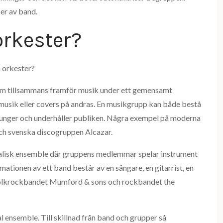
er av band.
orkester?
n orkester?
om tillsammans framför musik under ett gemensamt
sik eller covers på andras. En musikgrupp kan både bestå
unger och underhåller publiken. Några exempel på moderna
h svenska discogruppen Alcazar.
kalisk ensemble där gruppens medlemmar spelar instrument
mationen av ett band består av en sångare, en gitarrist, en
 folkrockbandet Mumford & sons och rockbandet the
 ensemble. Till skillnad från band och grupper så