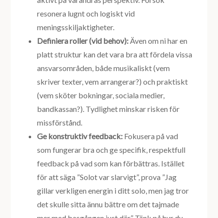
resonera lugnt och logiskt vid
meningsskiljaktigheter.
Definiera roller (vid behov):
Även om ni har en
platt struktur kan det vara bra att fördela vissa
ansvarsområden, både musikaliskt (vem
skriver texter, vem arrangerar?) och praktiskt
(vem sköter bokningar, sociala medier,
bandkassan?). Tydlighet minskar risken för
missförstånd.
Ge konstruktiv feedback:
Fokusera på vad
som fungerar bra och ge specifik, respektfull
feedback på vad som kan förbättras. Istället
för att säga ”Solot var slarvigt”, prova ”Jag
gillar verkligen energin i ditt solo, men jag tror
det skulle sitta ännu bättre om det tajmade
mer med basgången just där.” Tänk på hur du