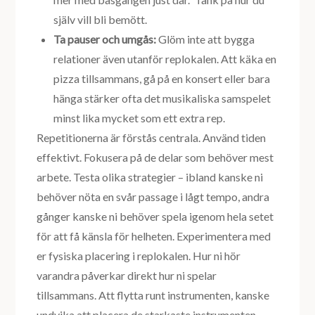
själv vill bli bemött.
Ta pauser och umgås:
Glöm inte att bygga
relationer även utanför replokalen. Att käka en
pizza tillsammans, gå på en konsert eller bara
hänga stärker ofta det musikaliska samspelet
minst lika mycket som ett extra rep.
Repetitionerna är förstås centrala. Använd tiden
effektivt. Fokusera på de delar som behöver mest
arbete. Testa olika strategier – ibland kanske ni
behöver nöta en svår passage i lågt tempo, andra
gånger kanske ni behöver spela igenom hela setet
för att få känsla för helheten. Experimentera med
er fysiska placering i replokalen. Hur ni hör
varandra påverkar direkt hur ni spelar
tillsammans. Att flytta runt instrumenten, kanske
undvika att placera de starkaste instrumenten