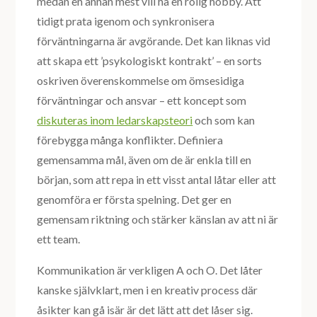
medan en annan mest vill ha en rolig hobby. Att
tidigt prata igenom och synkronisera
förväntningarna är avgörande. Det kan liknas vid
att skapa ett ’psykologiskt kontrakt’ – en sorts
oskriven överenskommelse om ömsesidiga
förväntningar och ansvar – ett koncept som
diskuteras inom ledarskapsteori
och som kan
förebygga många konflikter. Definiera
gemensamma mål, även om de är enkla till en
början, som att repa in ett visst antal låtar eller att
genomföra er första spelning. Det ger en
gemensam riktning och stärker känslan av att ni är
ett team.
Kommunikation är verkligen A och O. Det låter
kanske självklart, men i en kreativ process där
åsikter kan gå isär är det lätt att det låser sig.